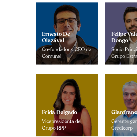
Ernesto De
Felipe Val
Olazával
Dongo
Co-fundador y CEO de
Socio Princ
Comunal
Grupo Estra
Frida Delgado
Gianfranc
Vicepresidenta del
Gerente gen
Grupo RPP
Credicorp