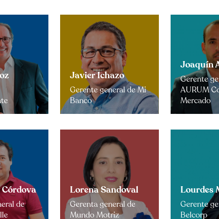
Joaquín 
oz
Javier Ichazo
Gerente ge
Gerente general de Mi
AURUM Con
nte
Banco
Mercado
 Córdova
Lorena Sandoval
Lourdes 
eral de
Gerenta general de
Gerente ge
lle
Mundo Motriz
Belcorp