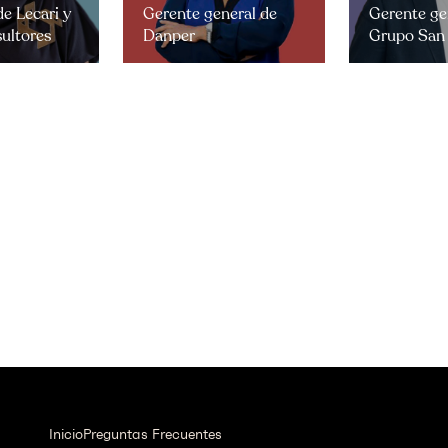
e Lecari y
Gerente general de
Gerente ge
ultores
Danper
Grupo San
Inicio
Preguntas Frecuentes