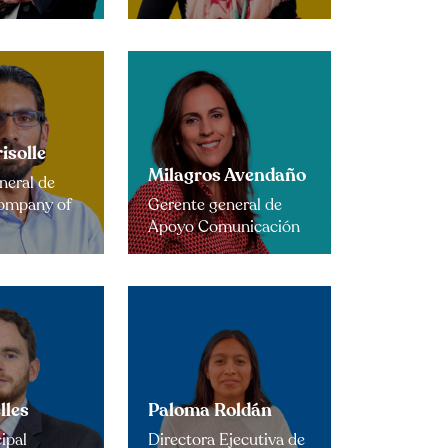
isolle
Milagros Avendaño
neral de
Company of
Gerente general de
Apoyo Comunicación
lles
Paloma Roldán
ipal
Directora Ejecutiva de