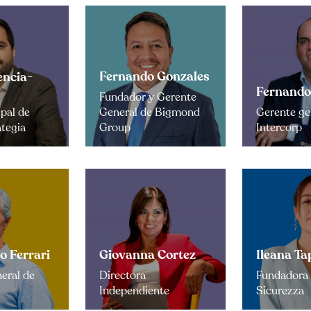
Fernando Gonzales
encia-
Fernando
Fundador y Gerente
ipal de
General de Bigmond
Gerente ge
tegia
Group
Intercorp
o Ferrari
Giovanna Cortez
Ileana Ta
eral de
Directora
Fundadora
Independiente
Sicurezza