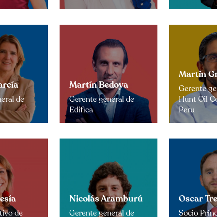
Martín Gr
arcía
Martín Bedoya
Gerente ge
eral de
Gerente general de
Hunt Oil 
Edifica
Peru
esía
Nicolás Aramburú
Oscar Tre
tivo de
Gerente general de
Socio Princ