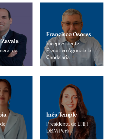
Francisco Osores
 Zavala
Vicepresidente
neral de
Ejecutivo Agrícola la
Candelaria
pia
Inés Temple
 de
Presidenta de LHH
DBM Perú