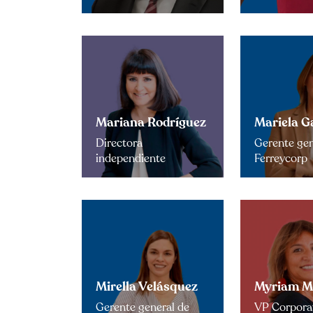
Mariana Rodríguez
Mariela G
Directora
Gerente gen
independiente
Ferreycorp
Mirella Velásquez
Myriam M
Gerente general de
VP Corpora