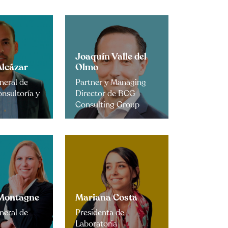
Joaquín Valle del
Alcázar
Olmo
neral de
Partner y Managing
sultoría y
Director de BCG
Consulting Group
Montagne
Mariana Costa
neral de
Presidenta de
Laboratoria