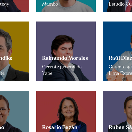
ategy
Mambo
Estudio Cu
ndike
Raimundo Morales
Raúl Diaz
Gerente general de
Gerente ge
nte
Yape
Lima Expr
no
Rosario Bazán
Ruben S