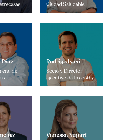
atrecasas
Ciudad Saludable
 Diaz
Rodrigo Isasi
neral de
Socio y Director
esa
ejecutivo de Empathy
ánchez
Vanessa Yupari