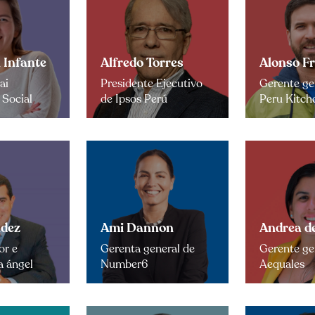
 Infante
Alfredo Torres
Alonso F
ai
Presidente Ejecutivo
Gerente ge
 Social
de Ipsos Perú
Peru Kitch
ldez
Ami Dannon
Andrea de
r e
Gerenta general de
Gerente ge
a ángel
Number6
Aequales