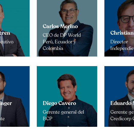
Carlos Merino
eren
Christian
CEO de DP World
ecutivo
Perú, Ecuador y
Director
Colombia
Independie
inger
Diego Cavero
Eduardo 
Gerente general del
Gerente ge
nte
BCP
Credicorp 