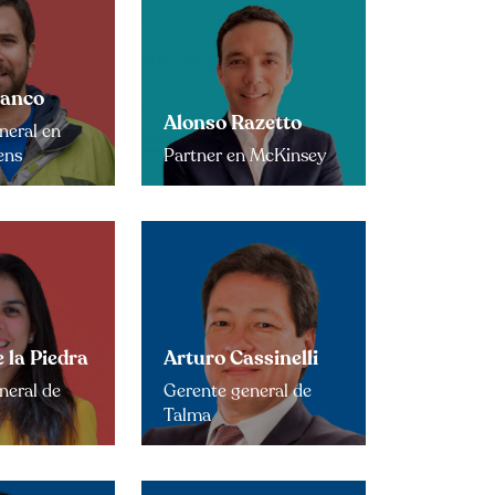
ranco
Alonso Razetto
neral en
ens
Partner en McKinsey
 la Piedra
Arturo Cassinelli
neral de
Gerente general de
Talma