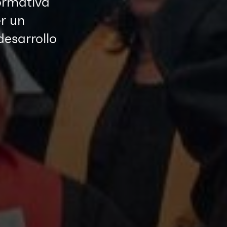
ormativa
r un
desarrollo