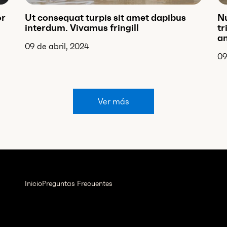
or
Ut consequat turpis sit amet dapibus
Nu
interdum. Vivamus fringill
tr
am
09 de abril, 2024
09
Ver más
Inicio
Preguntas Frecuentes