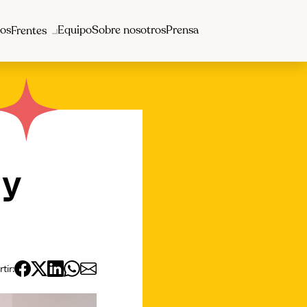
os
Equipo
Sobre nosotros
Prensa
Frentes
 y
ir: