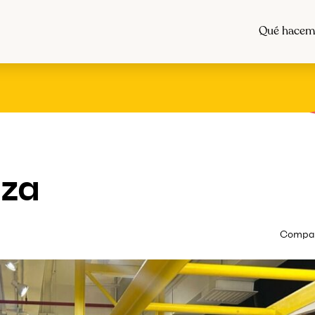
Qué hacem
nza
Compart