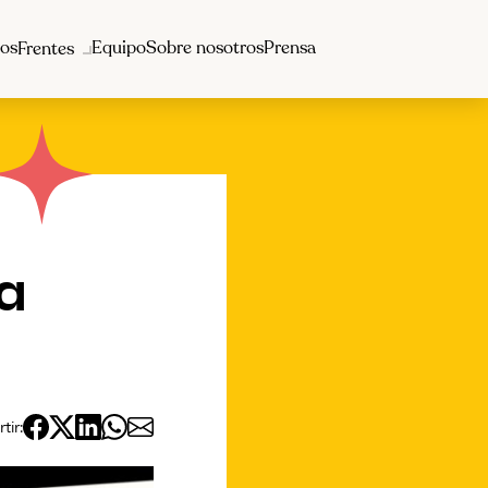
os
Equipo
Sobre nosotros
Prensa
Frentes
a
ir: