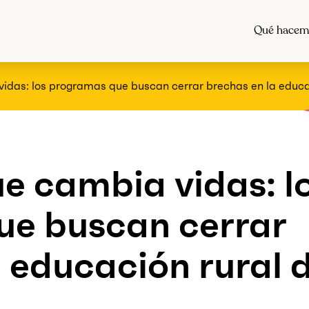
Qué hacem
idas: los programas que buscan cerrar brechas en la educac
e cambia vidas: l
ue buscan cerrar
 educación rural d