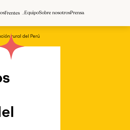
os
Equipo
Sobre nosotros
Prensa
Frentes
ión rural del Perú
os
el