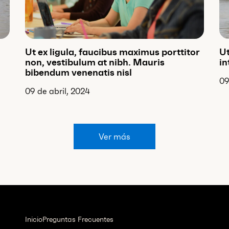
Ut ex ligula, faucibus maximus porttitor
Ut
non, vestibulum at nibh. Mauris
in
bibendum venenatis nisl
09
09 de abril, 2024
Ver más
Inicio
Preguntas Frecuentes