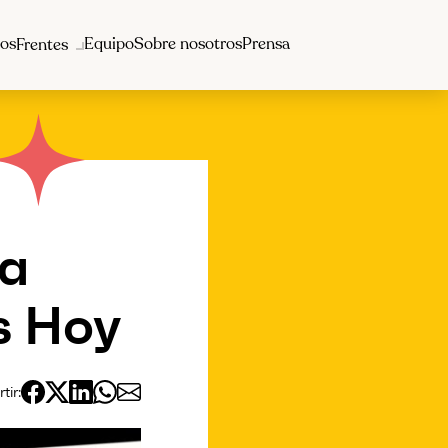
os
Equipo
Sobre nosotros
Prensa
Frentes
ca
s Hoy
ir: