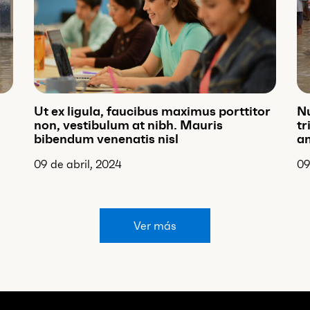
Ut ex ligula, faucibus maximus porttitor
Nu
non, vestibulum at nibh. Mauris
tr
bibendum venenatis nisl
am
09 de abril, 2024
09
Ver más