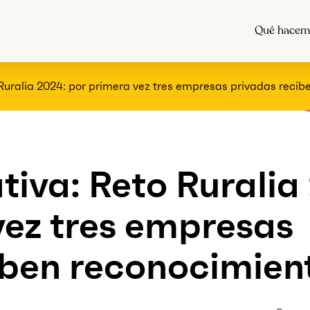
Qué hacem
Ruralia 2024: por primera vez tres empresas privadas recib
tiva: Reto Ruralia
vez tres empresas
iben reconocimien