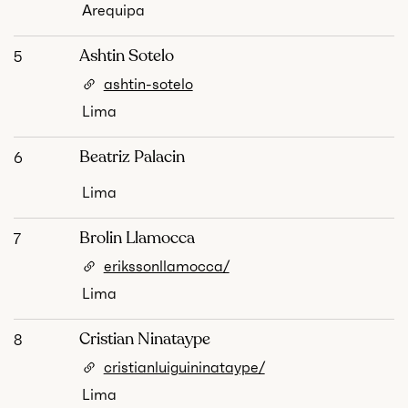
Arequipa
Ashtin Sotelo
5
ashtin-sotelo
Lima
Beatriz Palacin
6
Lima
Brolin Llamocca
7
erikssonllamocca/
Lima
Cristian Ninataype
8
cristianluiguininataype/
Lima