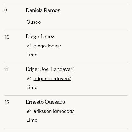
Daniela Ramos
9
Cusco
Diego Lopez
10
diego-lopezr
Lima
Edgar Joel Landaveri
11
edgar-landaveri/
Lima
Ernesto Quesada
12
erikssonllamocca/
Lima