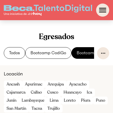
Egresados
Todos
Bootcamp CodiGo
Bootcamp Hacksp
Locación
Ancash
Apurimac
Arequipa
Ayacucho
Cajamarca
Callao
Cusco
Huancayo
Ica
Junín
Lambayeque
Lima
Loreto
Piura
Puno
San Martín
Tacna
Trujillo