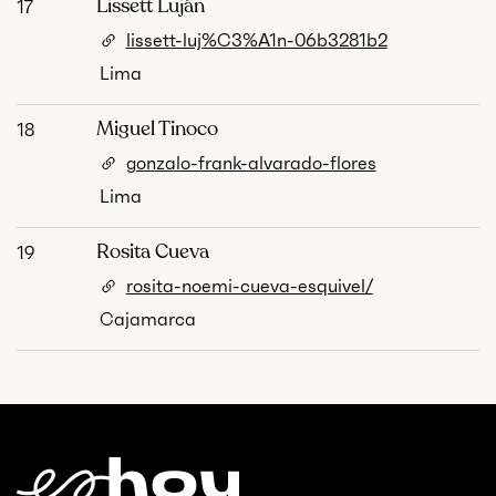
Lissett Luján
17
lissett-luj%C3%A1n-06b3281b2
Lima
Miguel Tinoco
18
gonzalo-frank-alvarado-flores
Lima
Rosita Cueva
19
rosita-noemi-cueva-esquivel/
Cajamarca